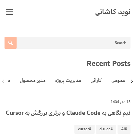
Ski
نوید کاشانی
t
conten
Recent Posts
عمومی
کارائی
مدیریت پروژه
مدیر محصول
مهارت
15 مهر 1404
نیم نگاهی به Claude Code و برتری بزرگش به Cursor
#cursor
#claude
#AI