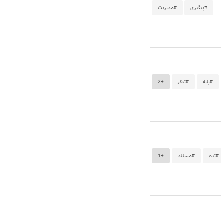
#پیگیری
#مدیریت
#پایه
#تفکر
+2
#تیم
#مستند
+1