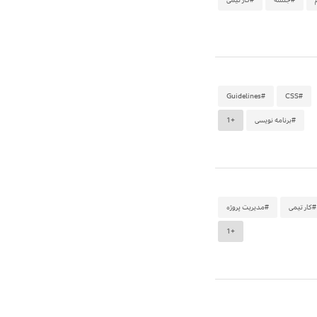
#Guidelines
#CSS
#برنامه نویسی
+1
#کار تیمی
#مدیریت پروژه
+1