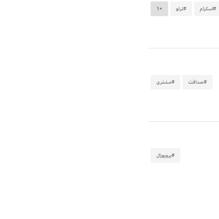
#اسکرام
#ترلو
+1
#صداقت
#مشتری
#پروپوزال