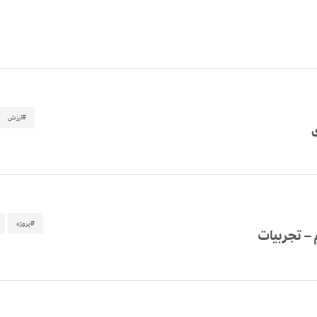
#ارزش
#پروژه
– تجربیات