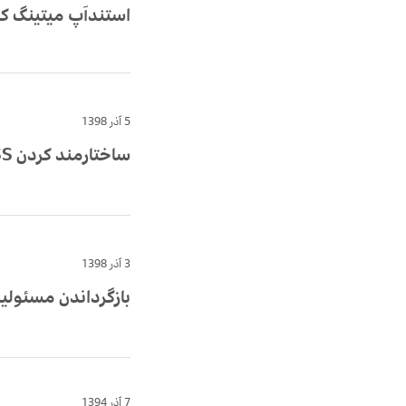
استندآپ میتینگ کا
5 آذر 1398
ساختارمند کردن CSS
3 آذر 1398
بازگرداندن مسئولیت
7 آذر 1394