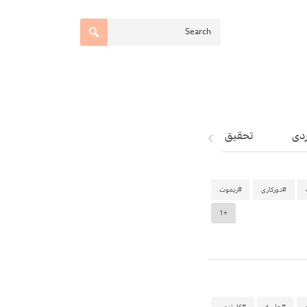
دی
تحقیق و توسعه
سایت ها و ابزارها
#دورکاری
#ریموت
+1
#جلسه
#کار تیمی