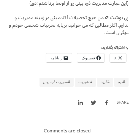
(این عبارت مدیریت ذره بینی رو از اونجا برداشتم :دی)
پی نوشت 2:
من هیچ تحصیلات آکادمیکی در زمینه مدیریت و…
ندارم. اکثر مطالبی که می خوانید برپایه تجربیات شخصی خودم و
دیگران است.
به اشتراک بگذارید:
X
فیسبوک
رایانامه
#تیم
#گروه
#مدیریت
#مدیریت ذره بینی
SHARE
Comments are closed.