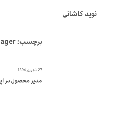
Ski
t
نوید کاشانی
conten
برچسب:
nager
27 شهریور 1394
مدیر محصول در اپف