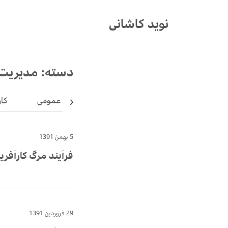
Ski
t
نوید کاشانی
conten
دسته:
مدیریت
عمومی
کار
5 بهمن 1391
فرآیند مرگ کارآفری
29 فروردین 1391