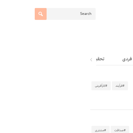
فردی
تحقیق و توسعه
سایت ها و ابزارها
#فرآیند
#کارآفرینی
#صداقت
#مشتری