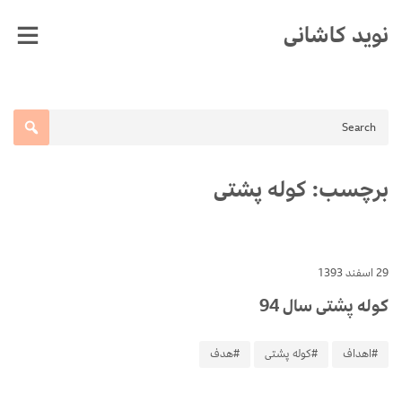
Ski
نوید کاشانی
t
conten
برچسب:
کوله پشتی
29 اسفند 1393
کوله پشتی سال 94
#اهداف
#کوله پشتی
#هدف