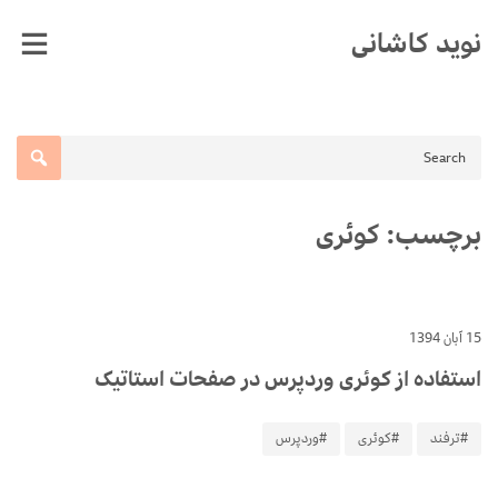
Ski
نوید کاشانی
t
conten
برچسب:
کوئری
15 آبان 1394
استفاده از کوئری وردپرس در صفحات استاتیک
#ترفند
#کوئری
#وردپرس