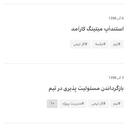
6 آذر 1398
استندآپ میتینگ کارآمد
#تیم
#جلسه
#کار تیمی
3 آذر 1398
بازگرداندن مسئولیت پذیری در تیم
#تیم
#کار تیمی
#مدیریت پروژه
+1