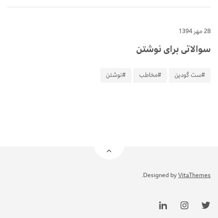
28 مهر 1394
سوالاتی برای نوشتن‎
#ست گودین
#مخاطب
#نوشتن
.
Designed by
VitaThemes