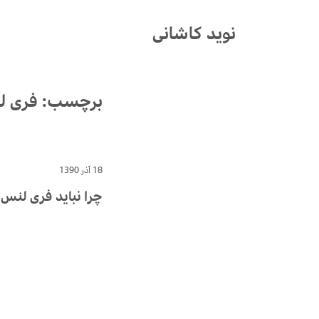
Ski
t
نوید کاشانی
conten
برچسب:
فری ل
18 آذر 1390
چرا نباید فری لنس 