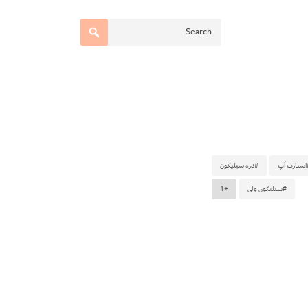
استارت آپ
#دره سیلیکون
#سیلیکون ولی
+1