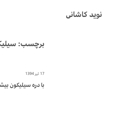
Ski
t
نوید کاشانی
conten
برچسب:
سیلیک
17 تیر 1394
با دره سیلیکون بیش