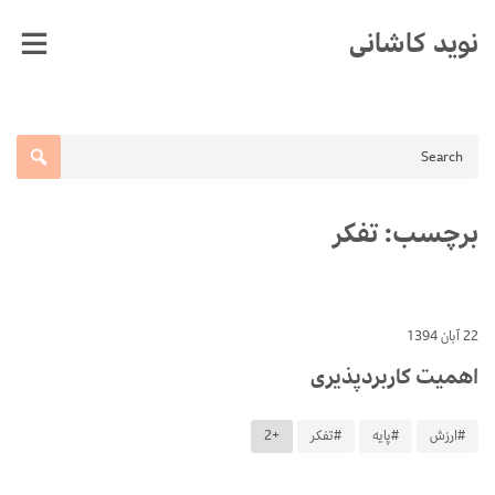
Ski
نوید کاشانی
t
conten
برچسب:
تفکر
22 آبان 1394
اهمیت کاربردپذیری
#ارزش
#پایه
#تفکر
+2