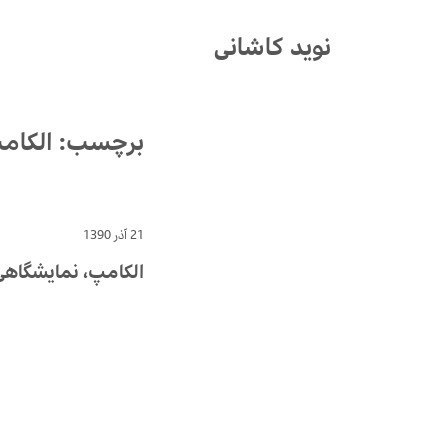
Ski
t
نوید کاشانی
conten
برچسب:
الکام
21 آذر 1390
الکامپ٬ نمایشگاهی بدون جذابیت