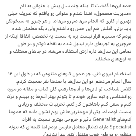
همه این‌ها گذشت تا اینکه چند سال پیش با عنوانی به نام
«مدیریت محصول» آشنا شدم و عنوانی رو یافتم که تعریف خیلی
بهتری از کاری که انجام می‌دادم رو می‌داد. از هر چیزی یه سیخونکی
باید بزنی. قبلش هم این حس رو داشتم ولی دیگه مطمئن شده
بودم که مسیرم قرار نیست بره به سمت یه تخصص، اتفاقا اینکه از
هرچیزی یه تجربه‌ای دارم تبدیل شده به نقطه قوتم و در طول
تمامی این سال‌ها داره ازش استفاده می‌شه، در جاهای مختلف و
به نوع‌های مختلف.
استخدام نیروی فنی، جز همون کارهای متنوعی که در طول این ۱۲
سال انجام می‌دهم. تو این سال‌ها با صدها نفر صحبت کردم،
کلاس شناخت توانایی‌ها و آدم‌ها رفتم، کلی کتاب و مقاله در مورد
روانشناسی و تیم سازی خوندم تا بتونم بهتر آدم‌ها رو ببینم و درک
کنم و سعی کنم باهاشون کار کنم. تجربیات مختلف و زیادی
بدست اومد اما یکی از مهمترین‌هاش بهم نشون داده که عموما
آدم‌های Generalist تاثیر و خروجی بهتری نسبت به افراد
Specialist دارند (دنبال معادل فارسی بودم اما کلمه‌ای که بتونه
منظور رو به طور خوب منتقل کنه، پیدا نکردم).